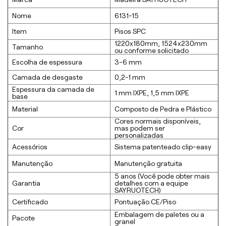
Nome
6131-15
Item
Pisos SPC
1220x180mm, 1524x230mm
Tamanho
ou conforme solicitado
Escolha de espessura
3-6 mm
Camada de desgaste
0,2-1 mm
Espessura da camada de
1 mm lXPE, 1,5 mm lXPE
base
Material
Composto de Pedra e Plástico
Cores normais disponíveis,
Cor
mas podem ser
personalizadas
Acessórios
Sistema patenteado clip-easy
Manutenção
Manutenção gratuita
5 anos (Você pode obter mais
Garantia
detalhes com a equipe
SAYRUOTECH)
Certificado
Pontuação CE/Piso
Embalagem de paletes ou a
Pacote
granel